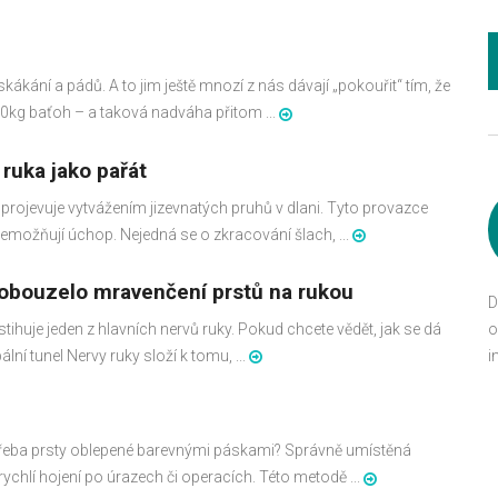
skákání a pádů. A to jim ještě mnozí z nás dávají „pokouřit“ tím, že
 20kg baťoh – a taková nadváha přitom ...
ruka jako pařát
rojevuje vytvážením jizevnatých pruhů v dlani. Tyto provazce
nemožňují úchop. Nejedná se o zkracování šlach, ...
robouzelo mravenčení prstů na rukou
D
ihuje jeden z hlavních nervů ruky. Pokud chcete vědět, jak se dá
o
lní tunel Nervy ruky složí k tomu, ...
i
 třeba prsty oblepené barevnými páskami? Správně umístěná
ychlí hojení po úrazech či operacích. Této metodě ...