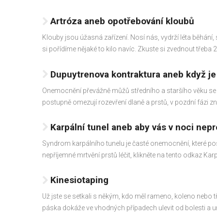
Artróza aneb opotřebování kloubů
Klouby jsou úžasná zařízení. Nosí nás, vydrží léta běhání, 
si pořídíme nějaké to kilo navíc. Zkuste si zvednout třeba
Dupuytrenova kontraktura aneb když je 
Onemocnění převážně můžů středního a staršího věku se p
postupně omezují rozevření dlaně a prstů, v pozdní fázi z
Karpální tunel aneb aby vás v noci nep
Syndrom karpálního tunelu je časté onemocnění, které post
nepříjemné mrtvění prstů léčit, klikněte na tento odkaz Karpá
Kinesiotaping
Už jste se setkali s někým, kdo měl rameno, koleno nebo
páska dokáže ve vhodných případech ulevit od bolesti a ur