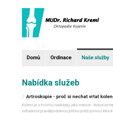
Domů
Ordinace
Naše služby
Nabídka služeb
Artroskopie - proč si nechat vrtat kole
Koleno je, s trochou nadsázky, jako meloun - dokud se ne
odhadnout pravděpodobnou příčinu potíží pomocí klinického