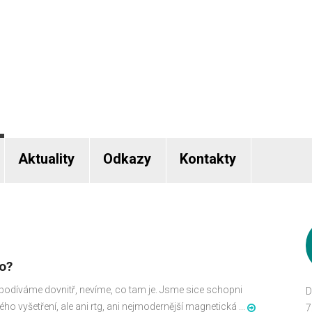
Aktuality
Odkazy
Kontakty
no?
podíváme dovnitř, nevíme, co tam je. Jsme sice schopni
D
 vyšetření, ale ani rtg, ani nejmodernější magnetická ...
7