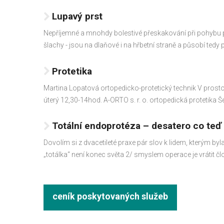
Lupavý prst
Nepříjemné a mnohdy bolestivé přeskakování při pohybu p
šlachy - jsou na dlaňové i na hřbetní straně a působí tedy
Protetika
Martina Lopatová ortopedicko-protetický technik V prost
úterý 12,30-14hod. A-ORTO s. r. o. ortopedická protetika 
Totální endoprotéza – desatero co teď
Dovolím si z dvacetileté praxe pár slov k lidem, kterým by
„totálka“ není konec světa 2/ smyslem operace je vrátit člo
ceník poskytovaných služeb