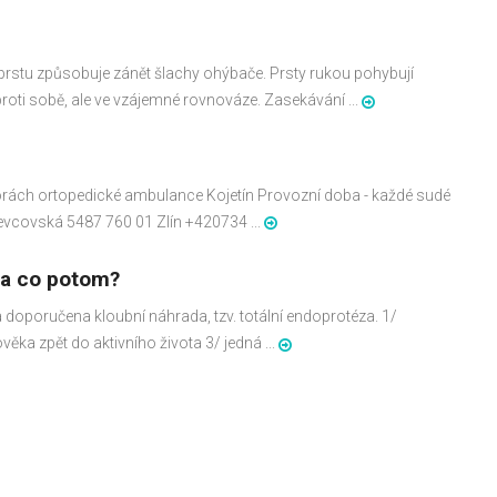
rstu způsobuje zánět šlachy ohýbače. Prsty rukou pohybují
 proti sobě, ale ve vzájemné rovnováze. Zasekávání ...
orách ortopedické ambulance Kojetín Provozní doba - každé sudé
Ševcovská 5487 760 01 Zlín +420734 ...
 a co potom?
la doporučena kloubní náhrada, tzv. totální endoprotéza. 1/
věka zpět do aktivního života 3/ jedná ...